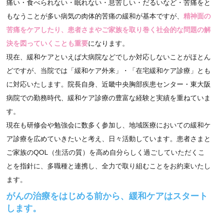
痛い・食べられない・眠れない・息苦しい・だるいなど・苦痛をと
もなうことが多い病気の肉体的苦痛の緩和が基本ですが、
精神面の
苦痛をケアしたり、患者さまやご家族を取り巻く社会的な問題の解
決を図っていくことも重要
になります。
現在、緩和ケアといえば大病院などでしか対応しないことがほとん
どですが、当院では「緩和ケア外来」・「在宅緩和ケア診療」とも
に対応いたします。院長自身、近畿中央胸部疾患センター・東大阪
病院での勤務時代、緩和ケア診療の豊富な経験と実績を重ねていま
す。
現在も研修会や勉強会に数多く参加し、地域医療においての緩和ケ
ア診療を広めていきたいと考え、日々活動しています。患者さまと
ご家族のQOL（生活の質）を高め自分らしく過ごしていただくこ
とを指針に、多職種と連携し、全力で取り組むことをお約束いたし
ます。
がんの治療をはじめる前から、緩和ケアはスタート
します。